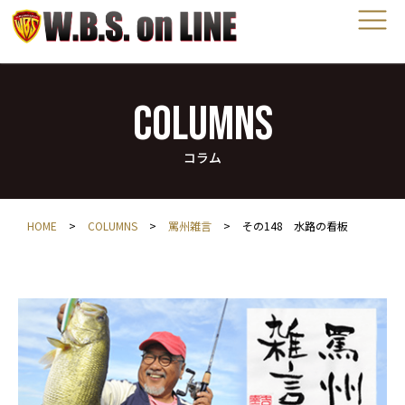
COLUMNS
コラム
HOME
>
COLUMNS
>
罵州雑言
>
その148 水路の看板