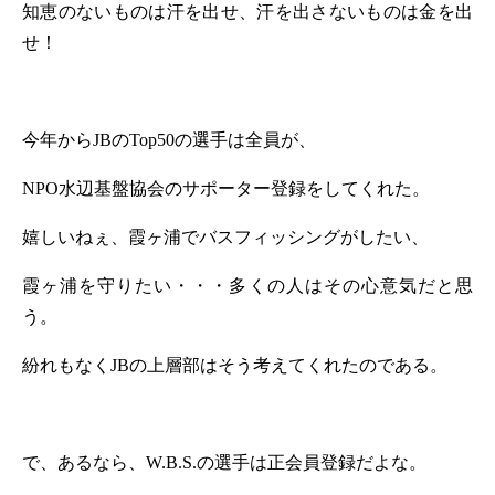
知恵のないものは汗を出せ、汗を出さないものは金を出
せ！
今年から
JB
の
Top50
の選手は全員が、
NPO
水辺基盤協会のサポーター登録をしてくれた。
嬉しいねぇ、霞ヶ浦でバスフィッシングがしたい、
霞ヶ浦を守りたい・・・多くの人はその心意気だと思
う。
紛れもなく
JB
の上層部はそう考えてくれたのである。
で、あるなら、
W.B.S.
の選手は正会員登録だよな。