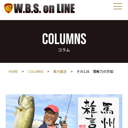
COLUMNS
コラム
HOME
>
COLUMNS
>
罵州雑言
>
その126 理解力の欠如