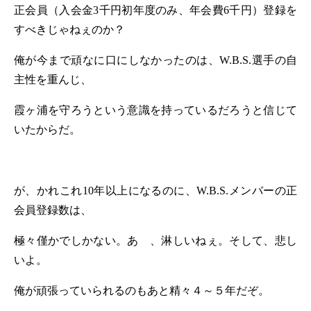
正会員（入会金
3
千円初年度のみ、年会費
6
千円）登録を
すべきじゃねぇのか
？
俺が今まで頑なに口にしなかったのは、
W.B.S.
選手の自
主性を重んじ、
霞ヶ浦を守ろうという意識を持っているだろうと信じて
いたからだ。
が、かれこれ
10
年以上になるのに、
W.B.S.
メンバーの正
会員登録数は、
極々僅かでしかない。あゝ、淋しいねぇ。そして、悲し
いよ。
俺が頑張っていられるのもあと精々４～５年だぞ。