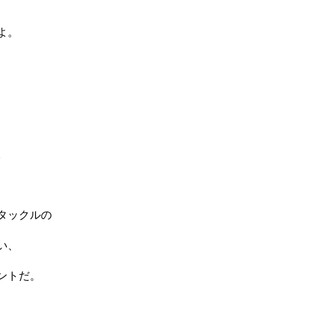
よ。
。
タックルの
い、
ントだ。