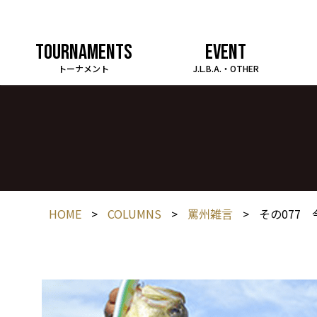
TOURNAMENTS
EVENT
トーナメント
J.L.B.A.・OTHER
HOME
>
COLUMNS
>
罵州雑言
>
その077