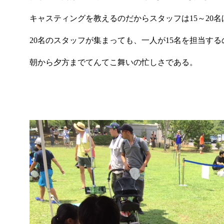
キャスティングを教えるのだからスタッフは
15
～
20
名
20
名のスタッフが集まっても、一人が
15
名を担当する
朝から夕方までてんてこ舞いの忙しさである。