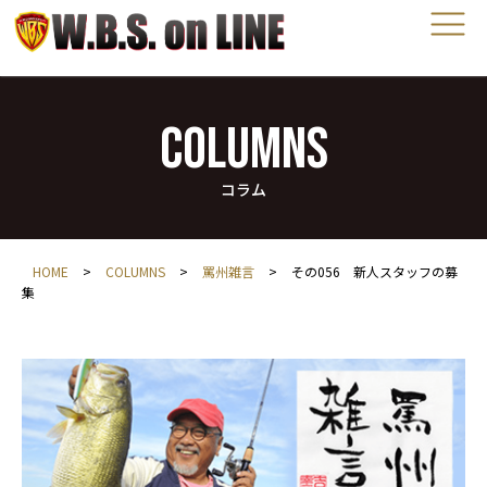
COLUMNS
コラム
HOME
>
COLUMNS
>
罵州雑言
>
その056 新人スタッフの募
集