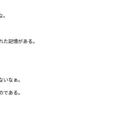
な。
れた記憶がある。
ないなぁ。
のである。