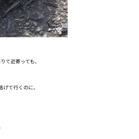
降りて近寄っても、
逃げて行くのに、
。
。