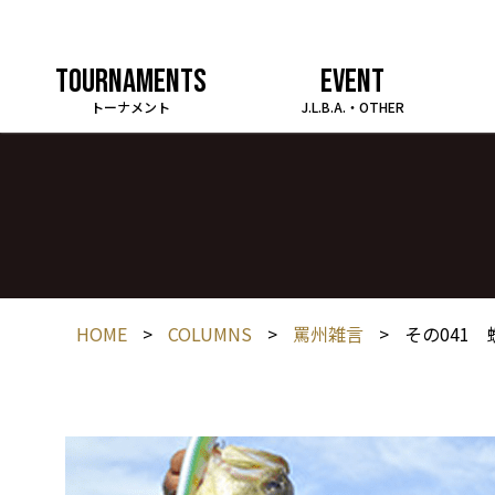
TOURNAMENTS
EVENT
トーナメント
J.L.B.A.・OTHER
HOME
>
COLUMNS
>
罵州雑言
>
その041