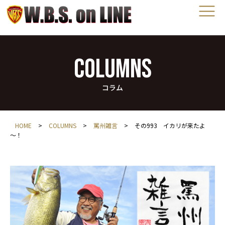
COLUMNS
コラム
HOME
>
COLUMNS
>
罵州雑言
>
その993 イカリが来たよ
～！