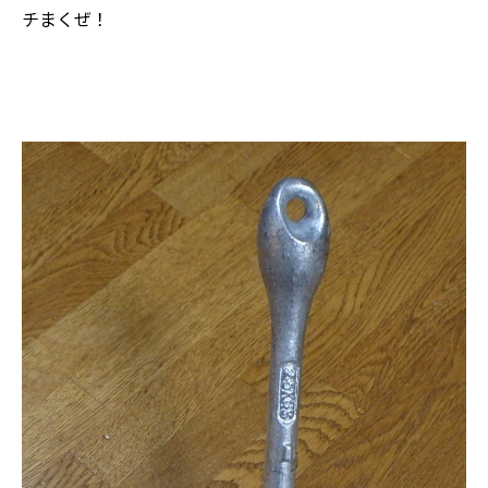
チまくぜ！