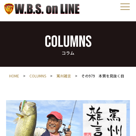
COLUMNS
コラム
HOME
>
COLUMNS
>
罵州雑言
>
その979 本質を見抜く目