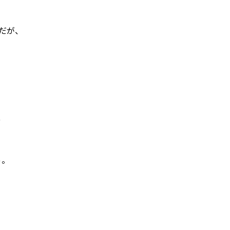
だが、
、
っ。