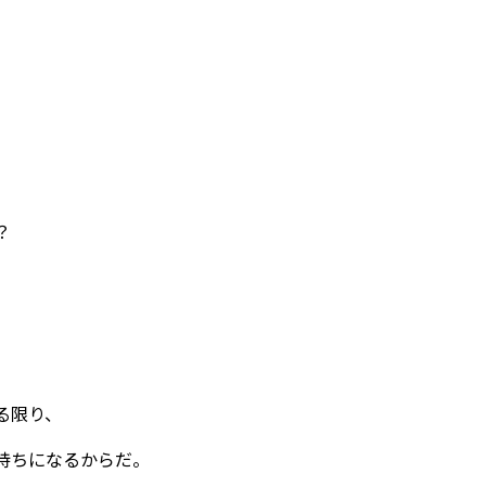
？
る限り、
持ちになるからだ。