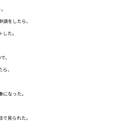
･。
申請をしたら、
ートした。
ので、
たら、
象になった。
目で見られた。