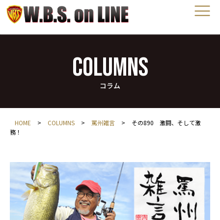
COLUMNS
コラム
HOME
>
COLUMNS
>
罵州雑言
>
その890 激闘、そして激
務！