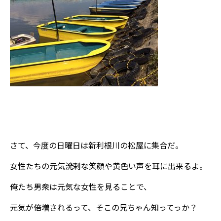
さて、今度の日曜日は新利根川の松屋に集合だ。
女性たちの元気溌剌な笑顔や黄色い声を耳に出来るよ。
俺たち男衆は元気な女性を見ることで、
元気が倍増されるって、そこの兄ちゃん知ってっか？