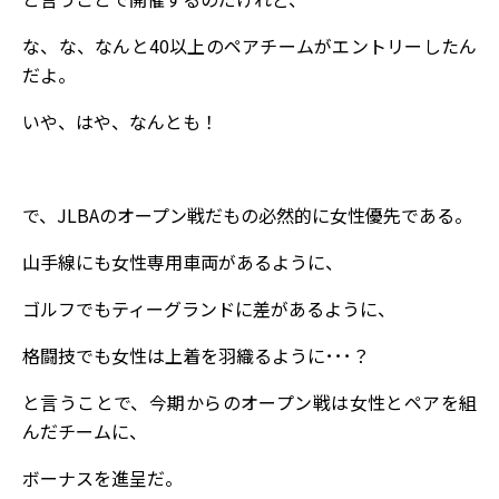
な、な、なんと40以上のペアチームがエントリーしたん
だよ。
いや、はや、なんとも！
で、JLBAのオープン戦だもの必然的に女性優先である。
山手線にも女性専用車両があるように、
ゴルフでもティーグランドに差があるように、
格闘技でも女性は上着を羽織るように･･･？
と言うことで、今期からのオープン戦は女性とペアを組
んだチームに、
ボーナスを進呈だ。