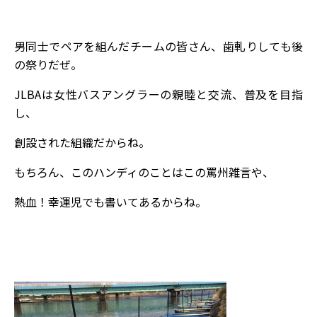
男同士でペアを組んだチームの皆さん、歯軋りしても後
の祭りだぜ。
JLBAは女性バスアングラーの親睦と交流、普及を目指
し、
創設された組織だからね。
もちろん、このハンディのことはこの罵州雑言や、
熱血！幸運児でも書いてあるからね。