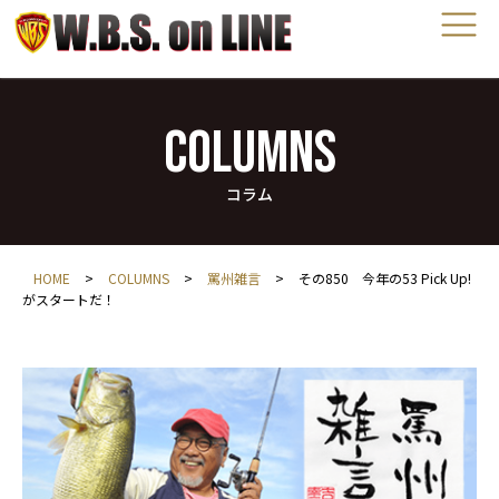
COLUMNS
コラム
HOME
>
COLUMNS
>
罵州雑言
>
その850 今年の53 Pick Up!
がスタートだ！