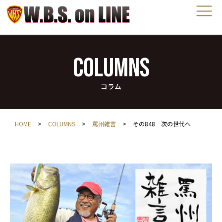
COLUMNS
コラム
HOME
>
COLUMNS
>
罵州雑言
>
その848 次の世代へ