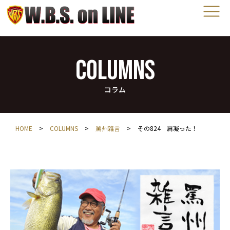
COLUMNS
コラム
HOME
>
COLUMNS
>
罵州雑言
>
その824 肩凝った！