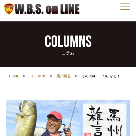
COLUMNS
コラム
HOME
>
COLUMNS
>
罵州雑言
>
その804 一つになる！