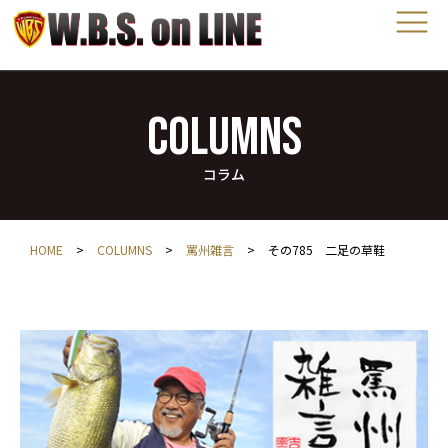
COLUMNS
コラム
HOME
>
COLUMNS
>
罵州雑言
>
その785 二足の草鞋