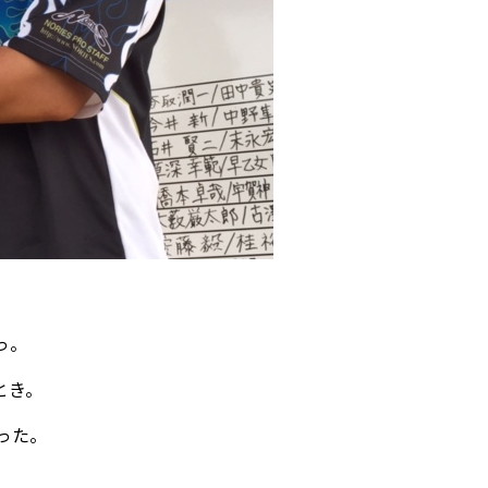
っ。
とき。
った。