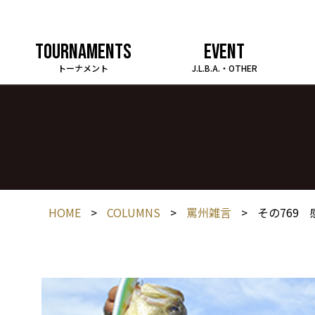
TOURNAMENTS
EVENT
トーナメント
J.L.B.A.・OTHER
HOME
>
COLUMNS
>
罵州雑言
>
その769