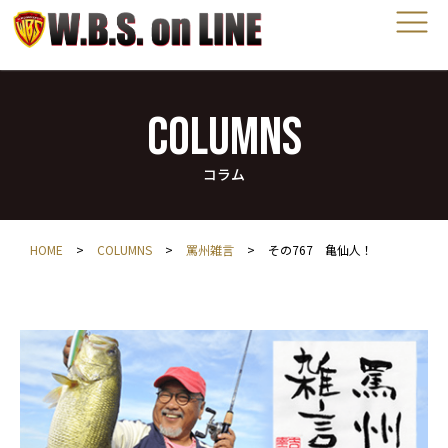
COLUMNS
コラム
HOME
>
COLUMNS
>
罵州雑言
>
その767 亀仙人！