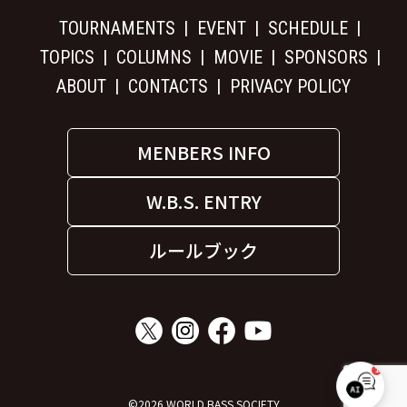
TOURNAMENTS
EVENT
SCHEDULE
TOPICS
COLUMNS
MOVIE
SPONSORS
ABOUT
CONTACTS
PRIVACY POLICY
MENBERS INFO
W.B.S. ENTRY
ルールブック
1
W.B.S. サポート
©2026 WORLD BASS SOCIETY