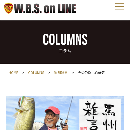
COLUMNS
コラム
HOME
>
COLUMNS
>
罵州雑言
>
その740 心意気