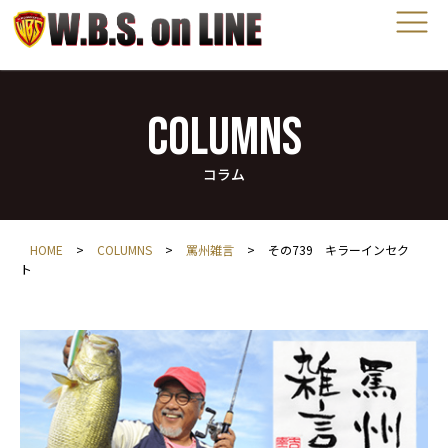
COLUMNS
コラム
HOME
>
COLUMNS
>
罵州雑言
>
その739 キラーインセク
ト