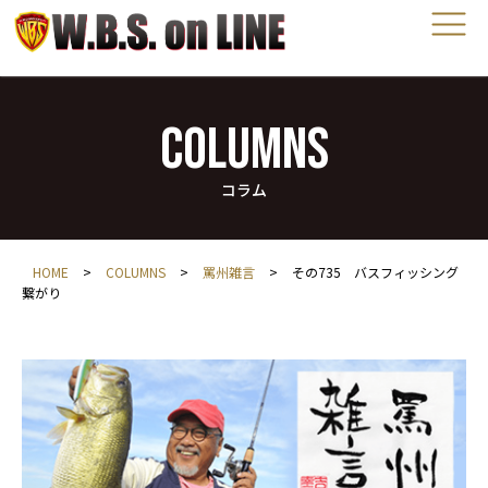
COLUMNS
コラム
HOME
>
COLUMNS
>
罵州雑言
>
その735 バスフィッシング
繋がり