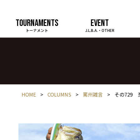
TOURNAMENTS
EVENT
トーナメント
J.L.B.A.・OTHER
HOME
>
COLUMNS
>
罵州雑言
>
その729