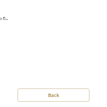
。
った。
Back