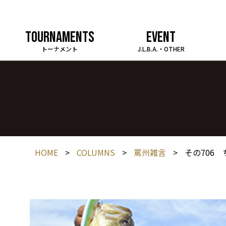
TOURNAMENTS
EVENT
トーナメント
J.L.B.A.・OTHER
HOME
>
COLUMNS
>
罵州雑言
>
その706