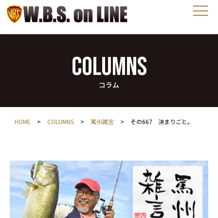
COLUMNS
コラム
HOME
>
COLUMNS
>
罵州雑言
>
その667 決まりごと。