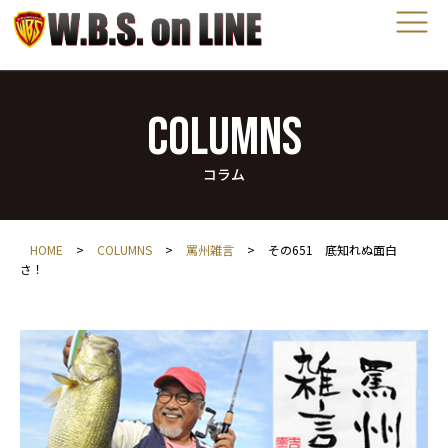
COLUMNS
コラム
HOME
>
COLUMNS
>
罵州雑言
>
その651 底知れぬ面白
さ！