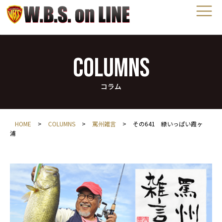
COLUMNS
コラム
HOME
>
COLUMNS
>
罵州雑言
>
その641 緑いっぱい霞ヶ
浦