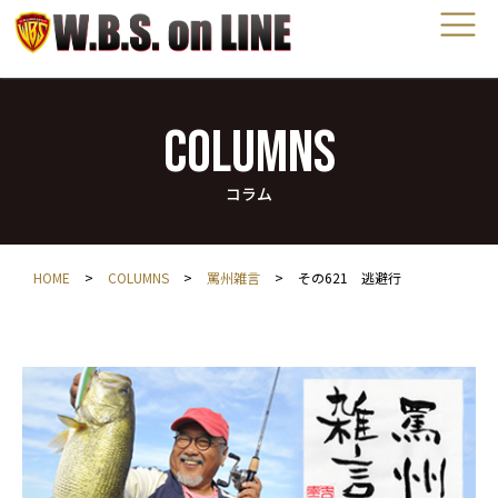
COLUMNS
コラム
HOME
>
COLUMNS
>
罵州雑言
>
その621 逃避行