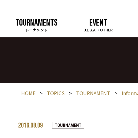
TOURNAMENTS
EVENT
トーナメント
J.L.B.A.・OTHER
HOME
>
TOPICS
>
TOURNAMENT
>
Inform
2016.08.09
TOURNAMENT