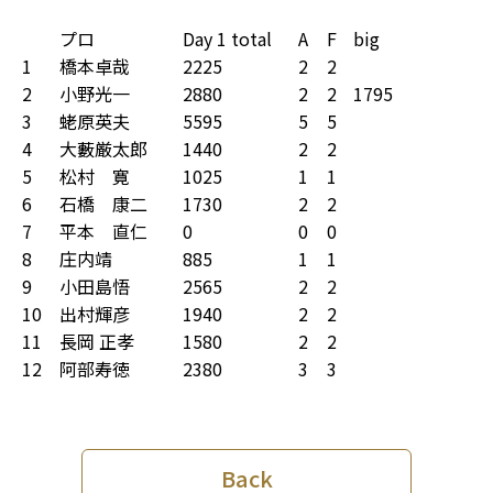
プロ
Day 1 total
A
F
big
1
橋本卓哉
2225
2
2
2
小野光一
2880
2
2
1795
3
蛯原英夫
5595
5
5
4
大藪厳太郎
1440
2
2
5
松村 寛
1025
1
1
6
石橋 康二
1730
2
2
7
平本 直仁
0
0
0
8
庄内靖
885
1
1
9
小田島悟
2565
2
2
10
出村輝彦
1940
2
2
11
長岡 正孝
1580
2
2
12
阿部寿徳
2380
3
3
Back