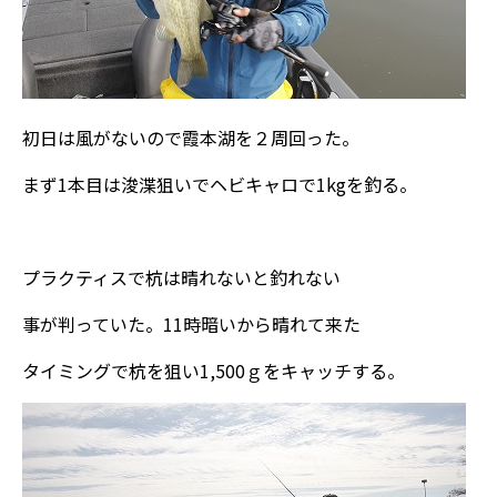
初日は風がないので霞本湖を２周回った。
まず1本目は浚渫狙いでヘビキャロで1kgを釣る。
プラクティスで杭は晴れないと釣れない
事が判っていた。11時暗いから晴れて来た
タイミングで杭を狙い1,500ｇをキャッチする。