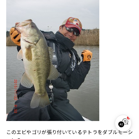
1
W.B.S. サポート
このエビやゴリが張り付いているテトラをダブルモーシ
オンライン｜お気軽にご質問ください