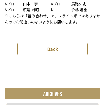
Aプロ
山本 寧
Aプロ
馬路久史
Aプロ
渡邉 尚昭
N
永嶋 達也
※こちらは「組み合わせ」で、フライト順ではありませ
んのでお間違いのないようにお願いします。
Back
ARCHIVES