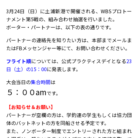
3月24日（日）に土浦新港で開催される、WBSプロトー
ナメント第5戦の、組み合わせ抽選を行いました。
ボーター・パートナーは、以下の表の通りです。
パートナーの連絡先を知りたい方は、本部までメールま
たはFBメッセンジャー等にて、お問い合わせください。
フライト順
については、公式プラクティスデイとなる
23
日（土）の15：00
に発表します。
大会当日の
集合時間
は
５：００am
です。
【お知らせ＆お願い】
パートナーが空欄の方は、学釣連の学生もしくは協力団
体のバットネットの方を同船させる予定です。
また、ノンボーター制度でエントリーされた方と組まれ