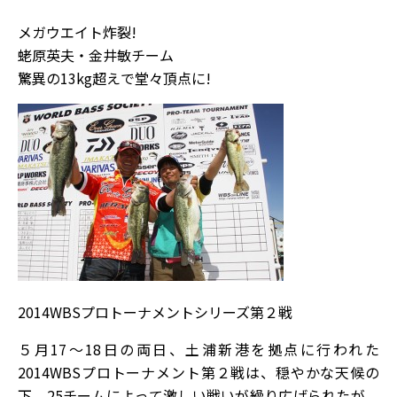
メガウエイト炸裂!
蛯原英夫・金井敏チーム
驚異の13kg超えで堂々頂点に!
2014WBSプロトーナメントシリーズ第２戦
５月17～18日の両日、土浦新港を拠点に行われた
2014WBSプロトーナメント第２戦は、穏やかな天候の
下、25チームによって激しい戦いが繰り広げられたが、