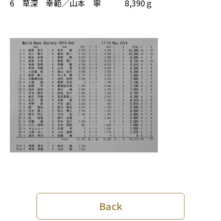
6 草深 幸範／山本 寧 8,390ｇ
Back