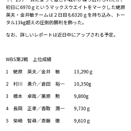
初日に6970ｇというマックスウエイトをマークした蛯原
英夫・金井敏チームは２日目も6320ｇを持ち込み、トー
タル13kg超えの圧倒的勝利を飾った。
なお、詳しいレポートは近日中にアップされる予定。
WBS第2戦 上位成績
1 蛯原 英夫／金井 敏 13,290ｇ
2 村川 勇介／倉田 裕一 10,350g
3 橋本 卓哉／栗原 勲 9,800g
4 長岡 正孝／香取 潤一 9,730ｇ
5 柴崎 智尋／斎藤 徹 9,610ｇ