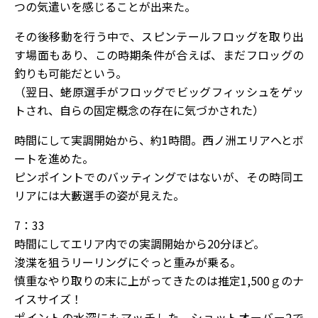
つの気遣いを感じることが出来た。
その後移動を行う中で、スピンテールフロッグを取り出
す場面もあり、この時期条件が合えば、まだフロッグの
釣りも可能だという。
（翌日、蛯原選手がフロッグでビッグフィッシュをゲッ
トされ、自らの固定概念の存在に気づかされた）
時間にして実調開始から、約1時間。西ノ洲エリアへとボ
ートを進めた。
ピンポイントでのバッティングではないが、その時同エ
リアには大藪選手の姿が見えた。
7：33
時間にしてエリア内での実調開始から20分ほど。
浚渫を狙うリーリングにぐっと重みが乗る。
慎重なやり取りの末に上がってきたのは推定1,500ｇのナ
イスサイズ！
ポイントの水深にもマッチした、ショットオーバー2で