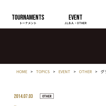
TOURNAMENTS
EVENT
トーナメント
J.L.B.A.・OTHER
HOME
>
TOPICS
>
EVENT
>
OTHER
>
グ
2014.07.03
OTHER